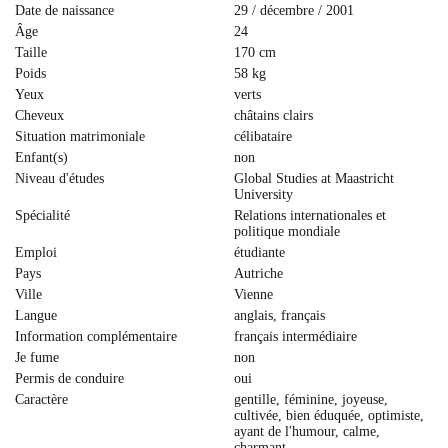
Date de naissance
29 / décembre / 2001
Âge
24
Taille
170 cm
Poids
58 kg
Yeux
verts
Cheveux
сhâtains clairs
Situation matrimoniale
célibataire
Enfant(s)
non
Niveau d'études
Global Studies at Maastricht
University
Spécialité
Relations internationales et
politique mondiale
Emploi
étudiante
Pays
Autriche
Ville
Vienne
Langue
anglais, français
Information complémentaire
français intermédiaire
Je fume
non
Permis de conduire
oui
Caractère
gentille, féminine, joyeuse,
cultivée, bien éduquée, optimiste,
ayant de l'humour, calme,
charmant