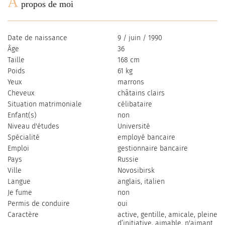
À
propos de moi
Date de naissance
9 / juin / 1990
Âge
36
Taille
168 cm
Poids
61 kg
Yeux
marrons
Cheveux
сhâtains clairs
Situation matrimoniale
célibataire
Enfant(s)
non
Niveau d'études
Université
Spécialité
employé bancaire
Emploi
gestionnaire bancaire
Pays
Russie
Ville
Novosibirsk
Langue
anglais, italien
Je fume
non
Permis de conduire
oui
Caractère
active, gentille, amicale, pleine
d’initiative, aimable, n'aimant