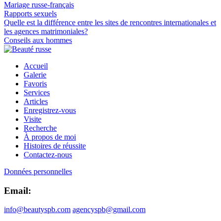
Mariage russe-français
Rapports sexuels
Quelle est la différence entre les sites de rencontres internationales et
les agences matrimoniales?
Conseils aux hommes
Accueil
Galerie
Favoris
Services
Articles
Enregistrez-vous
Visite
Recherche
À propos de moi
Histoires de réussite
Contactez-nous
Données personnelles
Email:
info@beautyspb.com
agencyspb@gmail.com