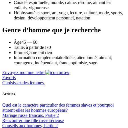
Caractère
spirituelle, morale, calme, résolue, aimant les
enfants, vigoureuse
Hobby
santé et sport, art, yoga, lecture, culture, mode, sports,
design, développement personnel, natation
Genre d’homme que je recherche
Âge
45 — 60
Taille, à partir de
170
Il fume
Ça ne fait rien
Information complémentaire
fidèle, attentionné, aimant,
courageux, indépendant, franc, optimiste, sage
Envoyez-moi une lettre
Favoris
Choisissez des femmes.
Articles
Quel est le caractère particulier des femmes slaves et pourquoi
attirent-elles les hommes européens?
Mariage russe-français. Partie 2
Rencontrer une fille russe sérieuse
Conseils aux hommes, Partie 2