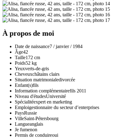
À propos de moi
Date de naissance
7 / janvier / 1984
Âge
42
Taille
172 cm
Poids
52 kg
Yeux
verts-de-gris
Cheveux
сhâtains clairs
Situation matrimoniale
divorcée
Enfant(s)
fils
Information complémentaire
fils 2011
Niveau d'études
Université
Spécialité
expert en marketing
Emploi
gestionnaire du secteur d’enterprises
Pays
Russie
Ville
Saint-Pétersbourg
Langue
anglais
Je fume
non
Permis de conduire
oui