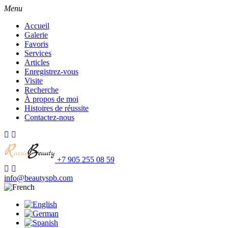
Menu
Accueil
Galerie
Favoris
Services
Articles
Enregistrez-vous
Visite
Recherche
À propos de moi
Histoires de réussite
Contactez-nous
+7 905 255 08 59
info@beautyspb.com