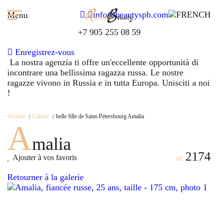
info@beautyspb.com
Menu
+7 905 255 08 59
Enregistrez-vous
La nostra agenzia ti offre un'eccellente opportunità di
incontrare una bellissima ragazza russa. Le nostre
ragazze vivono in Russia e in tutta Europa. Unisciti a noi
!
Accueil
Galerie
belle fille de Saint-Pétersbourg Amalia
A
malia
2174
Ajouter à vos favoris
id:
Retourner à la galerie