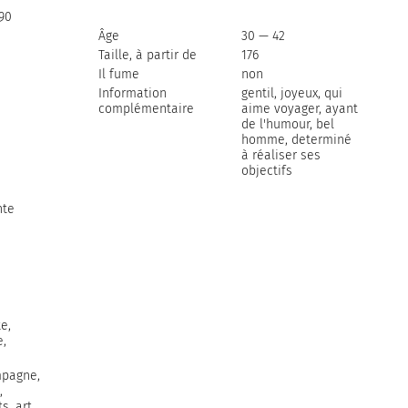
990
Âge
30 — 42
Taille, à partir de
176
Il fume
non
Information
gentil, joyeux, qui
complémentaire
aime voyager, ayant
de l'humour, bel
homme, determiné
à réaliser ses
objectifs
nte
e,
e,
mpagne,
,
ts, art