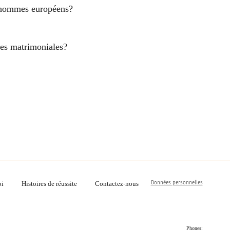
es hommes européens?
nces matrimoniales?
Données personnelles
oi
Histoires de réussite
Contactez-nous
Phones: