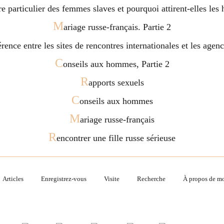
ère particulier des femmes slaves et pourquoi attirent-elles l
M
ariage russe-français. Partie 2
férence entre les sites de rencontres internationales et les age
C
onseils aux hommes, Partie 2
R
apports sexuels
C
onseils aux hommes
M
ariage russe-français
R
encontrer une fille russe sérieuse
Articles
Enregistrez-vous
Visite
Recherche
À propos de m