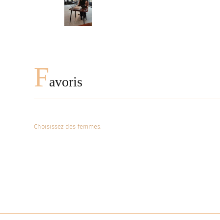
F
avoris
Choisissez des femmes.