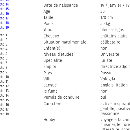
Date de naissance
19 / janvier / 1
Âge
36
Taille
170 cm
Poids
50 kg
Yeux
bleus-et-gris
Cheveux
сhâtains clairs
Situation matrimoniale
célibataire
Enfant(s)
non
Niveau d'études
Université
Spécialité
Juriste
Emploi
directrice adjoi
Pays
Russie
Ville
Vologda
Langue
anglais, italien
Je fume
non
Permis de conduire
oui
Caractère
active, inspirant
gentille, positiv
passionné
Hobby
voyage à la ca
cuisiner, lecture
littérature, spor