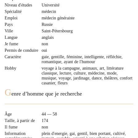
Niveau d'études
Université
Spécialité
médecin
Emploi
médecin généraiste
Pays
Russie
Ville
Saint-Pétersbourg
Langue
anglais
Je fume
non
Permis de conduire
oui
Caractère
gaie, gentille, féminine, intelligente, réfléchie,
romantique, ayant de l'humour
Hobby
voyage à la campagne, animaux, art, littérature
classique, lecture, culture, médecine, mode,
musique, voyage, jardinage, dance, théâtres, confort
casanier, fleurs
G
enre d’homme que je recherche
Âge
44 — 58
Taille, à partir de
174
Il fume
non
Information
plein d'energie, gai, gentil, bien portant, cultivé,