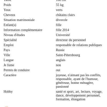
Poids
55 kg
Yeux
verts
Cheveux
сhâtains clairs
Situation matrimoniale
divorcée
Enfant(s)
fille
Information complémentaire
fille 2014
Niveau d'études
Université
Spécialité
directeur du personnel
Emploi
responsable de relations publiques
Pays
Russie
Ville
Saint-Pétersbourg
Langue
anglais
Je fume
non
Permis de conduire
oui
Caractère
joyeuse, n'aimant pas les conflits,
responsable, ayant de l'humour,
généreuse, bonne ménagère,
passionné
Hobby
santé et sport, art, lecture, voyage,
dance, développement personnel,
formation, élongation