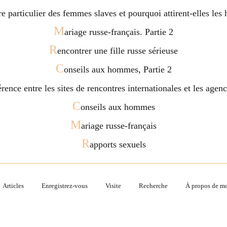
ère particulier des femmes slaves et pourquoi attirent-elles l
M
ariage russe-français. Partie 2
R
encontrer une fille russe sérieuse
C
onseils aux hommes, Partie 2
férence entre les sites de rencontres internationales et les age
C
onseils aux hommes
M
ariage russe-français
R
apports sexuels
Articles
Enregistrez-vous
Visite
Recherche
À propos de m