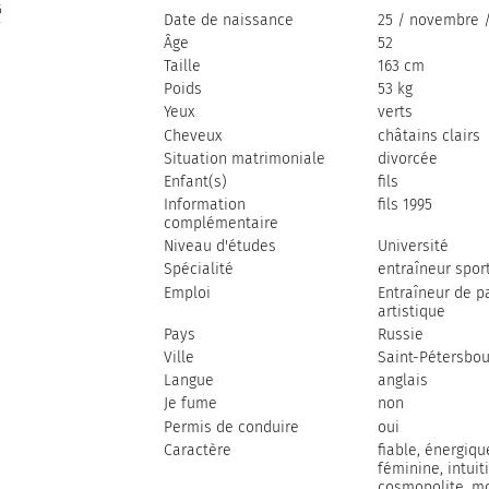
Date de naissance
25 / novembre /
Âge
52
Taille
163 cm
Poids
53 kg
Yeux
verts
Cheveux
сhâtains clairs
Situation matrimoniale
divorcée
Enfant(s)
fils
Information
fils 1995
complémentaire
Niveau d'études
Université
Spécialité
entraîneur sport
Emploi
Entraîneur de p
artistique
Pays
Russie
Ville
Saint-Pétersbou
Langue
anglais
Je fume
non
Permis de conduire
oui
Caractère
fiable, énergiqu
féminine, intuiti
cosmopolite, mo