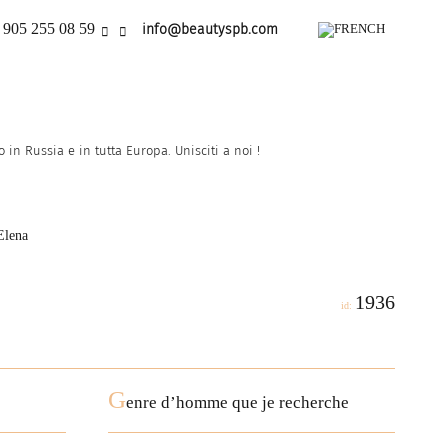
 905 255 08 59
info@beautyspb.com
in Russia e in tutta Europa. Unisciti a noi !
Elena
1936
id:
G
enre d’homme que je recherche