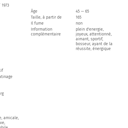
 1973
Âge
45 — 65
Taille, à partir de
165
Il fume
non
Information
plein d'energie,
complémentaire
joyeux, attentionné,
aimant, sportif,
bosseur, ayant de la
réussite, énergique
if
atinage
rg
e, amicale,
ve,
bile,