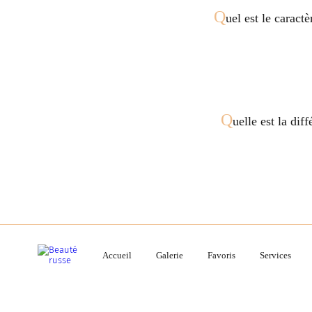
Q
uel est le caract
Q
uelle est la dif
Accueil
Galerie
Favoris
Services