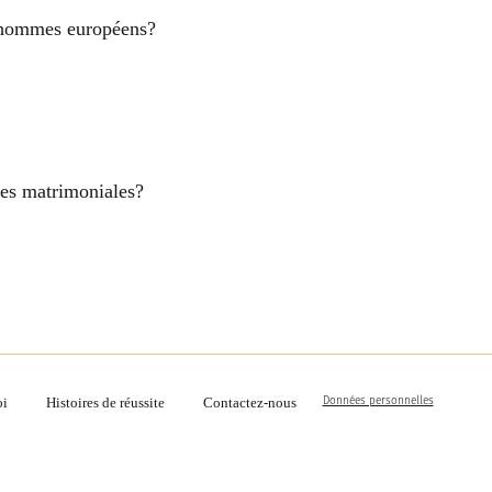
es hommes européens?
nces matrimoniales?
Données personnelles
oi
Histoires de réussite
Contactez-nous