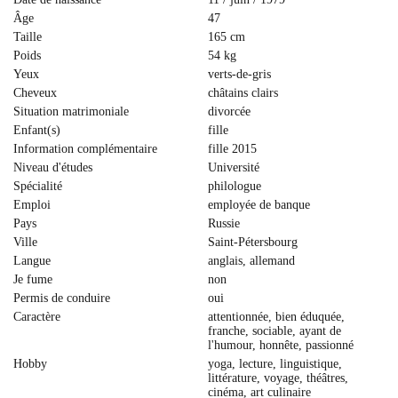
Âge
47
Taille
165 cm
Poids
54 kg
Yeux
verts-de-gris
Cheveux
сhâtains clairs
Situation matrimoniale
divorcée
Enfant(s)
fille
Information complémentaire
fille 2015
Niveau d'études
Université
Spécialité
philologue
Emploi
employée de banque
Pays
Russie
Ville
Saint-Pétersbourg
Langue
anglais, allemand
Je fume
non
Permis de conduire
oui
Caractère
attentionnée, bien éduquée,
franche, sociable, ayant de
l'humour, honnête, passionné
Hobby
yoga, lecture, linguistique,
littérature, voyage, théâtres,
cinéma, art culinaire