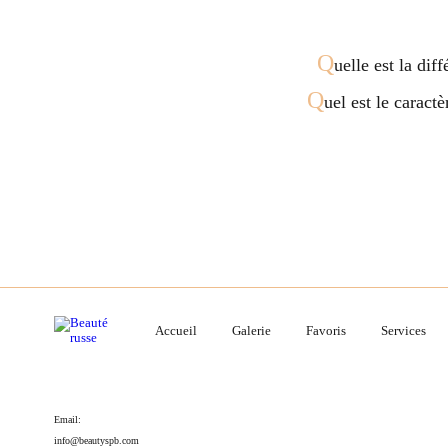
Q
uelle est la dif
Q
uel est le caract
Accueil
Galerie
Favoris
Services
Email:
info@beautyspb.com