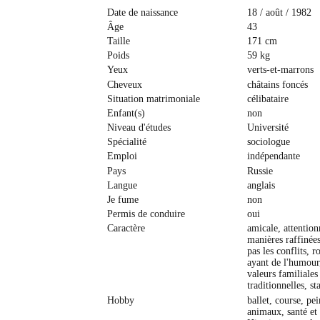
Date de naissance
18 / août / 1982
Âge
43
Taille
171 cm
Poids
59 kg
Yeux
verts-et-marrons
Cheveux
сhâtains foncés
Situation matrimoniale
célibataire
Enfant(s)
non
Niveau d'études
Université
Spécialité
sociologue
Emploi
indépendante
Pays
Russie
Langue
anglais
Je fume
non
Permis de conduire
oui
Caractère
amicale, attention
manières raffinées
pas les conflits, 
ayant de l'humour
valeurs familiales
traditionnelles, st
Hobby
ballet, course, pei
animaux, santé et 