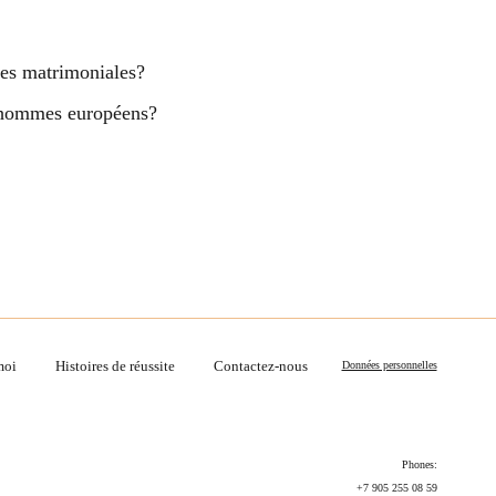
nces matrimoniales?
es hommes européens?
moi
Histoires de réussite
Contactez-nous
Données personnelles
Phones:
+7 905 255 08 59