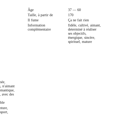
Âge
37 — 60
Taille, à partir de
170
Il fume
Ça ne fait rien
Information
fidèle, cultivé, aimant,
complémentaire
determiné à réaliser
ses objectifs,
énergique, sincère,
spirituel, mature
née,
, n'aimant
romantique,
, avec des
able
nture,
sport,