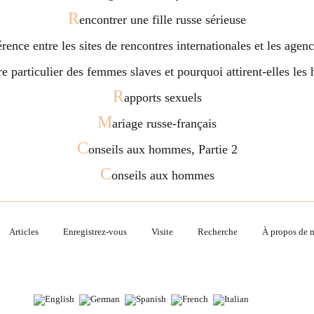
R
encontrer une fille russe sérieuse
férence entre les sites de rencontres internationales et les age
ère particulier des femmes slaves et pourquoi attirent-elles l
R
apports sexuels
M
ariage russe-français
C
onseils aux hommes, Partie 2
C
onseils aux hommes
Articles
Enregistrez-vous
Visite
Recherche
À propos de 