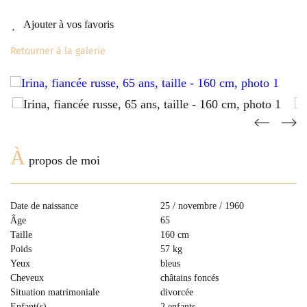
Ajouter à vos favoris
Retourner à la galerie
À
propos de moi
Date de naissance
25 / novembre / 1960
Âge
65
Taille
160 cm
Poids
57 kg
Yeux
bleus
Cheveux
сhâtains foncés
Situation matrimoniale
divorcée
Enfant(s)
2 enfants