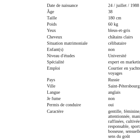
Date de naissance
24 / juillet / 1988
Âge
38
Taille
180 cm
Poids
60 kg
Yeux
bleus-et-gris
Cheveux
сhâtains clairs
Situation matrimoniale
célibataire
Enfant(s)
non
Niveau d'études
Université
Spécialité
expert en marketi
Emploi
Courtier en yachts
voyages
Pays
Russie
Ville
Saint-Pétersbourg
Langue
anglais
Je fume
non
Permis de conduire
oui
Caractère
gentille, féminine
attentionnée, man
raffinées, cultivé
responsable, sport
bosseuse, sensuell
sens du goût