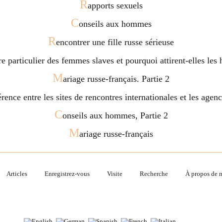
R
apports sexuels
C
onseils aux hommes
R
encontrer une fille russe sérieuse
ère particulier des femmes slaves et pourquoi attirent-elles l
M
ariage russe-français. Partie 2
férence entre les sites de rencontres internationales et les age
C
onseils aux hommes, Partie 2
M
ariage russe-français
Articles
Enregistrez-vous
Visite
Recherche
À propos de 