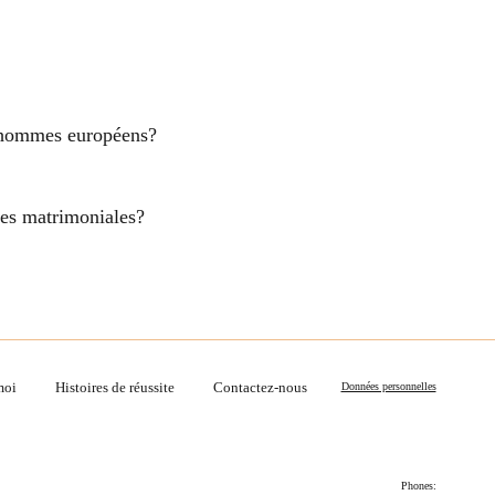
es hommes européens?
nces matrimoniales?
moi
Histoires de réussite
Contactez-nous
Données personnelles
Phones: