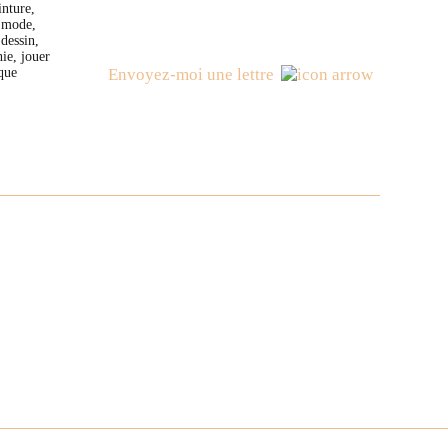
inture,
 mode,
dessin,
ie, jouer
ique
Envoyez-moi une lettre