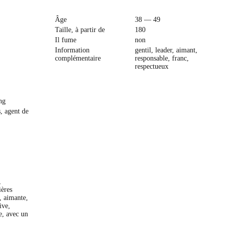
Âge
38 — 49
Taille, à partir de
180
Il fume
non
Information
gentil, leader, aimant,
complémentaire
responsable, franc,
respectueux
ng
, agent de
,
ières
e, aimante,
ive,
e, avec un