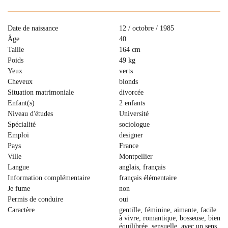
Date de naissance
12 / octobre / 1985
Âge
40
Taille
164 cm
Poids
49 kg
Yeux
verts
Cheveux
blonds
Situation matrimoniale
divorcée
Enfant(s)
2 enfants
Niveau d'études
Université
Spécialité
sociologue
Emploi
designer
Pays
France
Ville
Montpellier
Langue
anglais, français
Information complémentaire
français élémentaire
Je fume
non
Permis de conduire
oui
Caractère
gentille, féminine, aimante, facile
à vivre, romantique, bosseuse, bien
équilibrée, sensuelle, avec un sens