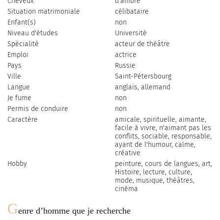
Cheveux
d'ambre
Situation matrimoniale
célibataire
Enfant(s)
non
Niveau d'études
Université
Spécialité
acteur de théâtre
Emploi
actrice
Pays
Russie
Ville
Saint-Pétersbourg
Langue
anglais, allemand
Je fume
non
Permis de conduire
non
Caractère
amicale, spirituelle, aimante,
facile à vivre, n'aimant pas les
conflits, sociable, responsable,
ayant de l'humour, calme,
créative
Hobby
peinture, сours de langues, art,
Histoire, lecture, culture,
mode, musique, théâtres,
cinéma
G
enre d’homme que je recherche