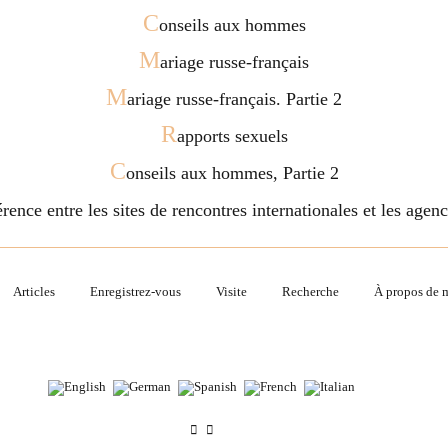
C
onseils aux hommes
M
ariage russe-français
M
ariage russe-français. Partie 2
R
apports sexuels
C
onseils aux hommes, Partie 2
férence entre les sites de rencontres internationales et les age
Articles
Enregistrez-vous
Visite
Recherche
À propos de 