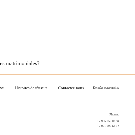
nces matrimoniales?
moi
Histoires de réussite
Contactez-nous
Données personnelles
Phones:
+7 905 255 08 59
+7 921 790 68 17