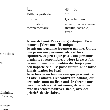
Âge
48 — 56
Taille, à partir de
176
Il fume
Ça ne fait rien
Information
aimant, facile à vivre,
complémentaire
instruit, sociable,
franc
Je suis de Saint-Pétersbourg, éduquée. En ce
moment j'élève mon fils unique
Je suis une personne joyeuse et gentille. On dit
que je suis une personne calme et bien
structions
équilibrée. Je pense que je suis une personne
prudente et responsable. J'adore la vie et fais
ent
de mon mieux pour profiter de chaque jour,
peu importe ce qui se passe autour. Je ne laisse
jamais tomber les bras!
Je recherche un homme avec qui je se sentirai
à l'aise. J'aimerais rencontrer un homme, qui
deviendra mon meilleur ami. Je cherche une
personne fidèle et attentionnée, déterminée,
avec des pensées positives, fiable, avec des
 féminine,
priorités de vie claires.
, franche,
 voyage,
itness,