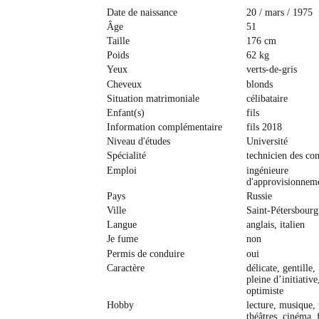
Date de naissance
20 / mars / 1975
Âge
51
Taille
176 cm
Poids
62 kg
Yeux
verts-de-gris
Cheveux
blonds
Situation matrimoniale
célibataire
Enfant(s)
fils
Information complémentaire
fils 2018
Niveau d'études
Université
Spécialité
technicien des con
Emploi
ingénieure
d'approvisionnem
Pays
Russie
Ville
Saint-Pétersbourg
Langue
anglais, italien
Je fume
non
Permis de conduire
oui
Caractère
délicate, gentille,
pleine d’initiative
optimiste
Hobby
lecture, musique,
théâtres, cinéma, f