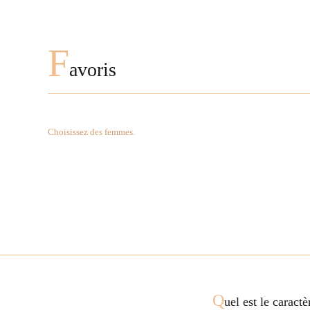
F
avoris
Choisissez des femmes.
Q
uel est le caract