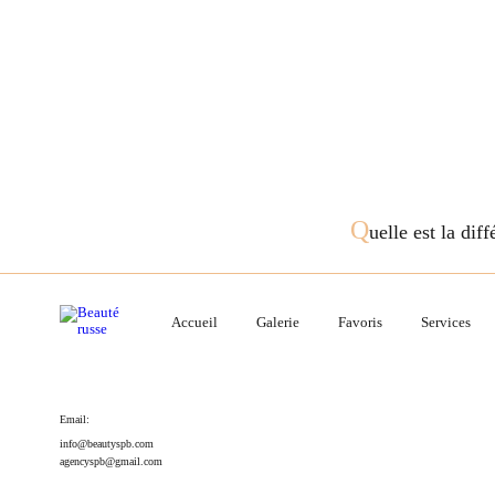
Q
uelle est la dif
Accueil
Galerie
Favoris
Services
Email:
info@beautyspb.com
agencyspb@gmail.com