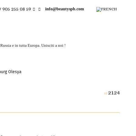
7 905 255 08 59
info@beautyspb.com
ussia e in tutta Europa. Unisciti a noi !
bourg Olesya
2124
id: