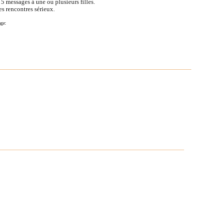
e
5
messages à une ou plusieurs filles.
es rencontres sérieux.