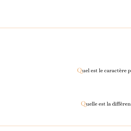
Q
uel est le caractère
Q
uelle est la différ