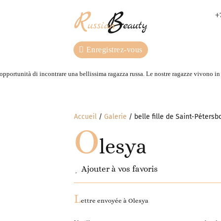
+
Enregistrez-vous
 opportunità di incontrare una bellissima ragazza russa. Le nostre ragazze vivono in R
Accueil
Galerie
belle fille de Saint-Péters
O
lesya
Ajouter à vos favoris
L
ettre envoyée à
Olesya