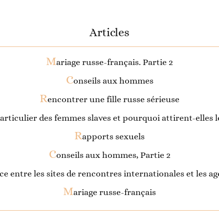
Articles
M
ariage russe-français. Partie 2
C
onseils aux hommes
R
encontrer une fille russe sérieuse
 particulier des femmes slaves et pourquoi attirent-elle
R
apports sexuels
C
onseils aux hommes, Partie 2
ence entre les sites de rencontres internationales et les
M
ariage russe-français