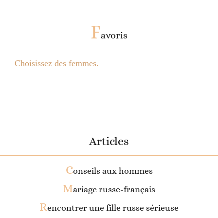
F
avoris
Choisissez des femmes.
Articles
C
onseils aux hommes
M
ariage russe-français
R
encontrer une fille russe sérieuse