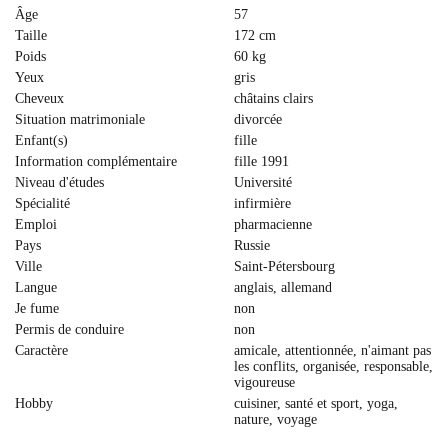
Âge
57
Taille
172 cm
Poids
60 kg
Yeux
gris
Cheveux
сhâtains clairs
Situation matrimoniale
divorcée
Enfant(s)
fille
Information complémentaire
fille 1991
Niveau d'études
Université
Spécialité
infirmière
Emploi
pharmacienne
Pays
Russie
Ville
Saint-Pétersbourg
Langue
anglais, allemand
Je fume
non
Permis de conduire
non
Caractère
amicale, attentionnée, n'aimant pas
les conflits, organisée, responsable,
vigoureuse
Hobby
cuisiner, santé et sport, yoga,
nature, voyage