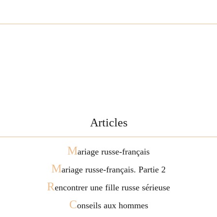
Articles
M
ariage russe-français
M
ariage russe-français. Partie 2
R
encontrer une fille russe sérieuse
C
onseils aux hommes