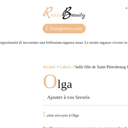
+
Enregistrez-vous
 opportunità di incontrare una bellissima ragazza russa. Le nostre ragazze vivono in R
Accueil
Galerie
belle fille de Saint-Pétersbourg
O
lga
Ajouter à vos favoris
L
ettre envoyée à
Olga