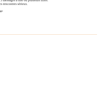
e
5
messages à une ou plusieurs filles.
es rencontres sérieux.