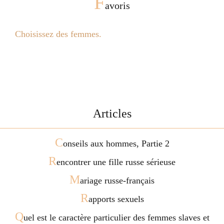
F
avoris
Choisissez des femmes.
Articles
C
onseils aux hommes, Partie 2
R
encontrer une fille russe sérieuse
M
ariage russe-français
R
apports sexuels
Q
uel est le caractère particulier des femmes slaves et