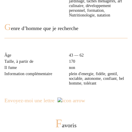
jardinage, taches ménagères, art
culinaire, développement
personnel, formation,
Nutritionologie, natation
G
enre d’homme que je recherche
Âge
43 — 62
Taille, à partir de
170
Il fume
non
Information complémentaire
plein d'energie, fidèle, gentil,
sociable, autonome, confiant, bel
homme, tolérant
Envoyez-moi une lettre
F
avoris