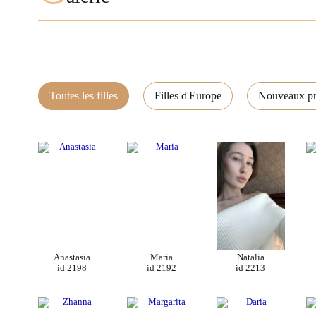
Toutes les filles
Filles d'Europe
Nouveaux pro
Anastasia
Maria
Natalia
id 2198
id 2192
id 2213