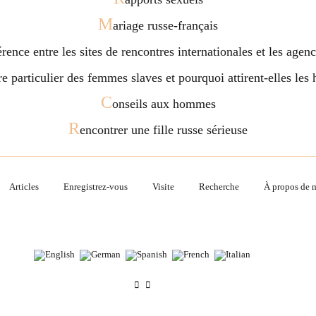
M
ariage russe-français
férence entre les sites de rencontres internationales et les age
ère particulier des femmes slaves et pourquoi attirent-elles l
C
onseils aux hommes
R
encontrer une fille russe sérieuse
Articles
Enregistrez-vous
Visite
Recherche
À propos de 