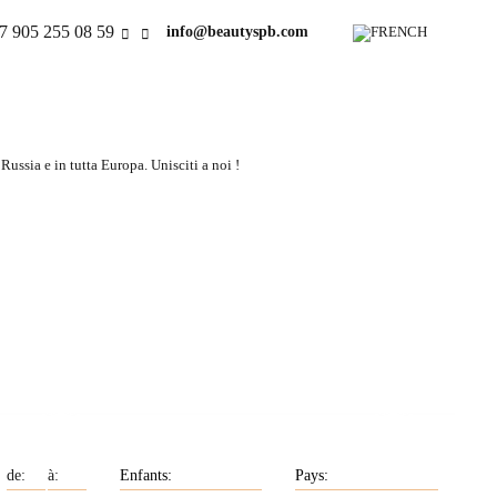
7 905 255 08 59
info@beautyspb.com
ussia e in tutta Europa. Unisciti a noi !
Nos filles sont très
paire
éduquées et sont
re
déterminées à trouver un
partenaire sérieux.
Filles russes