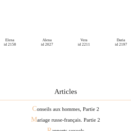
Elena
Alena
Vera
Daria
id 2158
id 2027
id 2211
id 2197
Articles
C
onseils aux hommes, Partie 2
M
ariage russe-français. Partie 2
R
apports sexuels