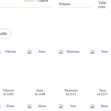
Accueil
Galerie
Taille
(cm):
fils
Viktoria
Anna
Ekaterina
Yana
id 2202
id 2148
id 2111
id 2217