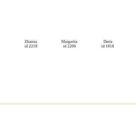
Zhanna
Margarita
Daria
id 2218
id 2206
id 1818