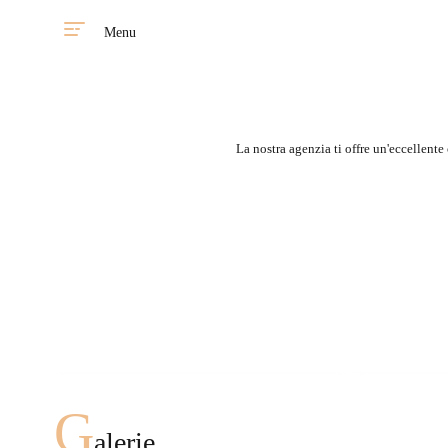
Menu
La nostra agenzia ti offre un'eccellente
Une parfait occasion de
rencontrer des beautés
russes de notre agence.
Rencontre partout
G
alerie