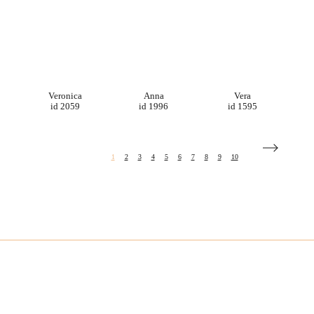
Veronica
Anna
Vera
id 2059
id 1996
id 1595
1
2
3
4
5
6
7
8
9
10