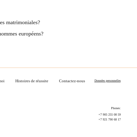
nces matrimoniales?
es hommes européens?
moi
Histoires de réussite
Contactez-nous
Données personnelles
Phones:
+7 905 255 08 59
+7 921 790 68 17