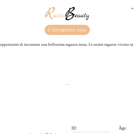
+
Enregistrez-vous
 opportunità di incontrare una bellissima ragazza russa. Le nostre ragazze vivono in R
Nous connaissons toutes les
Nous trouverons une 
adhérentes de notre agence
pour vous sur vot
...
personnellement.
demande.
Nos garanties
Assistance personnelle
Âge: