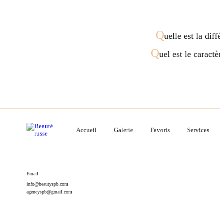
Q
uelle est la dif
Q
uel est le caract
Accueil
Galerie
Favoris
Services
Email:
info@beautyspb.com
agencyspb@gmail.com